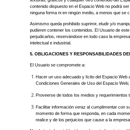
texturas, gráficos y cualquier otro contenido del Esp
contenido dispuesto en el Espacio Web no podrá ser r
ninguna forma ni en ningún medio, a menos que se cuen
Asimismo queda prohibido suprimir, eludir y/o manip
pudieren contener los contenidos. El Usuario de est
perjudicarlos, reservándose en todo caso la empresa
intelectual e industrial.
5. OBLIGACIONES Y RESPONSABILIDADES DE
El Usuario se compromete a:
Hacer un uso adecuado y lícito del Espacio Web as
Condiciones Generales de Uso del Espacio Web; (i
Proveerse de todos los medios y requerimientos 
Facilitar información veraz al cumplimentar con 
momento de forma que responda, en cada momento, 
realice y de los perjuicios que cause a la empresa 