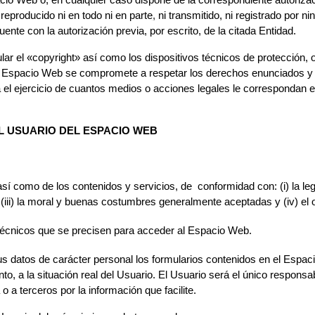
acio Web o, en cualquier caso dispone de la correspondiente autorizac
eproducido ni en todo ni en parte
,
ni transmitido, ni registrado por 
te con la autorización previa, por escrito, de la citada Entidad.
ular el «copyright» así como los dispositivos técnicos de protección
e Espacio Web se compromete a respetar los derechos enunciados y a
 el ejercicio de cuantos medios o acciones legales le correspondan 
L USUARIO DEL ESPACIO WEB
í como de los contenidos y servicios, de conformidad con: (i) la legi
ii) la moral y buenas costumbres generalmente aceptadas y (iv) el o
técnicos que se precisen para acceder al Espacio Web.
sus datos de carácter personal los formularios contenidos en el Espa
a la situación real del Usuario. El Usuario será el único responsab
o a terceros por la información que facilite.