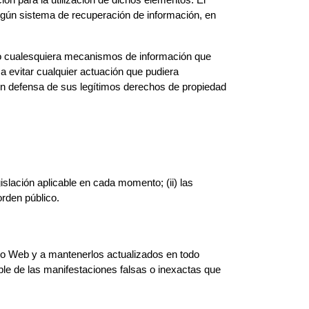
ión para la utilización de dichos elementos. El
ningún sistema de recuperación de información, en
, o cualesquiera mecanismos de información que
 evitar cualquier actuación que pudiera
en defensa de sus legítimos derechos de propiedad
slación aplicable en cada momento; (ii) las
rden público.
cio Web y a mantenerlos actualizados en todo
le de las manifestaciones falsas o inexactas que