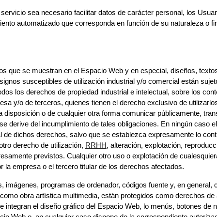
rvicio sea necesario facilitar datos de carácter personal, los Usuari
iento automatizado que corresponda en función de su naturaleza o fin
os que se muestran en el Espacio Web y en especial, diseños, textos
gnos susceptibles de utilización industrial y/o comercial están sujet
dos los derechos de propiedad industrial e intelectual, sobre los con
sa y/o de terceros, quienes tienen el derecho exclusivo de utilizarlos
r a disposición o de cualquier otra forma comunicar públicamente, tr
e derive del incumplimiento de tales obligaciones. En ningún caso e
rcial de dichos derechos, salvo que se establezca expresamente lo co
tro derecho de utilización,
RRHH
, alteración, explotación, reproduc
esamente previstos. Cualquier otro uso o explotación de cualesquier
r la empresa o el tercero titular de los derechos afectados.
pos, imágenes, programas de ordenador, códigos fuente y
,
en general, c
como obra artística multimedia, están protegidos como derechos de a
que integran el diseño gráfico del Espacio Web, lo menús, botones de