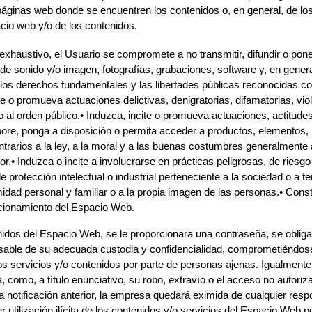
áginas web donde se encuentren los contenidos o, en general, de lo
acio web y/o de los contenidos.
o exhaustivo, el Usuario se compromete a no transmitir, difundir o pon
de sonido y/o imagen, fotografías, grabaciones, software y, en genera
los derechos fundamentales y las libertades públicas reconocidas con
ite o promueva actuaciones delictivas, denigratorias, difamatorias, viole
l orden público.• Induzca, incite o promueva actuaciones, actitudes
rpore, ponga a disposición o permita acceder a productos, elementos, 
ntrarios a la ley, a la moral y a las buenas costumbres generalmente
.• Induzca o incite a involucrarse en prácticas peligrosas, de riesgo 
e protección intelectual o industrial perteneciente a la sociedad o a 
timidad personal y familiar o a la propia imagen de las personas.• Const
ncionamiento del Espacio Web.
nidos del Espacio Web, se le proporcionara una contraseña, se obliga
ble de su adecuada custodia y confidencialidad, comprometiéndose 
s servicios y/o contenidos por parte de personas ajenas. Igualmente, 
como, a título enunciativo, su robo, extravío o el acceso no autoriza
 notificación anterior, la empresa quedará eximida de cualquier resp
 utilización ilícita de los contenidos y/o servicios del Espacio Web po