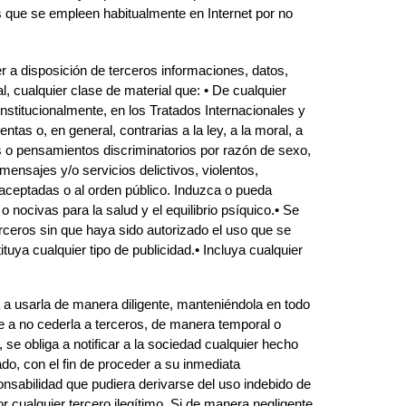
s que se empleen habitualmente en Internet por no
er a disposición de terceros informaciones, datos,
l, cualquier clase de material que: • De cualquier
stitucionalmente, en los Tratados Internacionales y
ntas o, en general, contrarias a la ley, a la moral, a
 o pensamientos discriminatorios por razón de sexo,
mensajes y/o servicios delictivos, violentos,
 aceptadas o al orden público. Induzca o pueda
o nocivas para la salud y el equilibrio psíquico.• Se
terceros sin que haya sido autorizado el uso que se
ituya cualquier tipo de publicidad.• Incluya cualquier
 a usarla de manera diligente, manteniéndola en todo
a no cederla a terceros, de manera temporal o
se obliga a notificar a la sociedad cualquier hecho
do, con el fin de proceder a su inmediata
onsabilidad que pudiera derivarse del uso indebido de
r cualquier tercero ilegítimo. Si de manera negligente