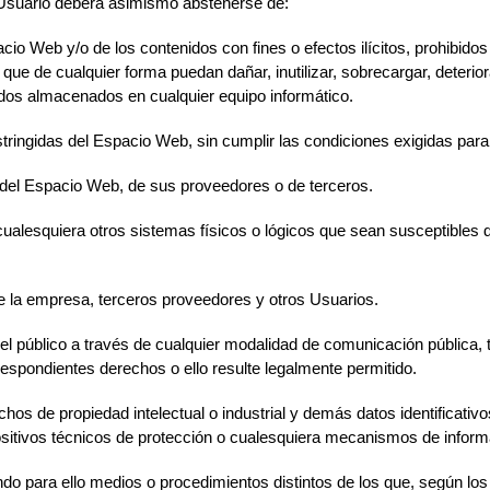
l Usuario deberá asimismo abstenerse de:
cio Web y/o de los contenidos con fines o efectos ilícitos, prohibid
que de cualquier forma puedan dañar, inutilizar, sobrecargar, deteriora
dos almacenados en cualquier equipo informático.
tringidas del Espacio Web, sin cumplir las condiciones exigidas par
 del Espacio Web, de sus proveedores o de terceros.
 o cualesquiera otros sistemas físicos o lógicos que sean susceptibles
 de la empresa, terceros proveedores y otros Usuarios.
o del público a través de cualquier modalidad de comunicación pública
rrespondientes derechos o ello resulte legalmente permitido.
chos de propiedad intelectual o industrial y demás datos identificati
ositivos técnicos de protección o cualesquiera mecanismos de inform
do para ello medios o procedimientos distintos de los que, según lo